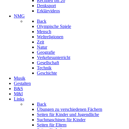
Rechnen bis 20
Denksport
Erklärvideos
NMG
Back
Olympische Spiele
Mensch
Weltreligionen
Zeit
Natur
Geografie
Verkehrsunterricht
Gesellschaft
Technik
Geschichte
Musik
Gestalten
B&S
M&I
Links
Back
Übungen zu verschiedenen Fächern
Seiten für Kinder und Jugendliche
Suchmaschinen für Kinder
Seiten für Eltern